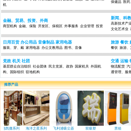
保健品
医药
机
新闻、科
金融、贸易、投资、外商
高新技术产
商贸机构
金融、保险
开发区、保税区
外事服务
企业管理
投资
文化艺术业
日用百货 办公用品 音像制品 家用电器
旅游 餐饮 
服装、穿、戴
家用电器
办公文教用品
图书、音像
餐饮
旅游、
党政 机关 社团
交通 运输 
基层群众自治组织
社会团体
民主党派、政协
国家机关
外国机
物流配货
汽
构、国际组织
驻地机构
通管理、服
推荐产品
列
海洋之星系列
飞利浦吸尘器
双吸塑
票箱
好来