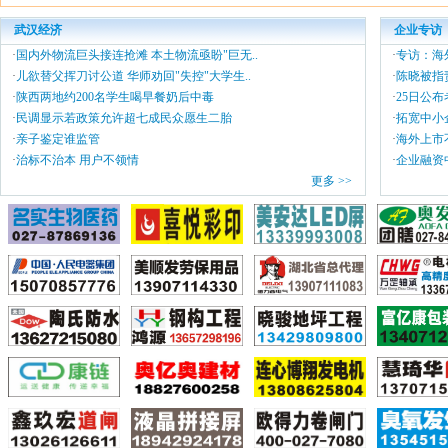
武汉经济
企业专访
·
国内外物流巨头接连抢滩 本土物流亟盼"巨无..
·
专访：海
·
儿欲替父挥刀讨公道 华师劝回"失控"大学生..
·
陈晓被指责
·
陕西两地约200名学生喝早餐奶后中毒
·
25日公
·
民调显示若政策允许超七成民众愿生二胎
·
拓宽中小
爱晚
·
亲子鉴定谁监管
·
海外上市
·
治标不治本 用户不领情
·
企业融资
更多 >>