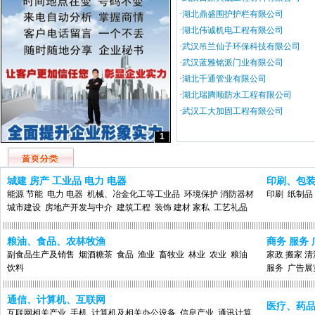
·
湖北鼎盛围护护栏有限公司
·
湖北伟诚机电工程有限公司
·
武汉吊兰仙子环保科技有限公司
·
武汉蓝雅铭派门业有限公司
·
湖北千通管业有限公司
·
湖北瑞腾顺防水工程有限公司
·
武汉工大加固工程有限公司
1
城建 房产 工业品 电力 电器
印刷、包
能源 节能
电力 电器
机械、冶金化工等工业品
环境保护 消防器材
印刷
纸制品
城市建设
房地产开发与中介
建筑工程
装饰 建材 家私
工艺礼品
粮油、食品、农林牧渔
商务 服务 
副食品生产及销售
烟酒糖茶
食品
渔业
畜牧业
林业
农业
粮油
家政 搬家 清
饮料
服务
广告展
通信、计算机、互联网
医疗、药
互联网相关产业
手机
计算机及相关办公设备
信息产业
通讯计算