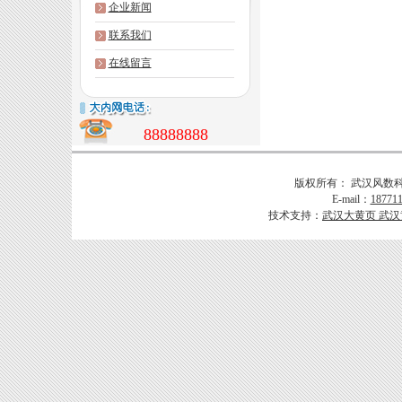
企业新闻
联系我们
在线留言
88888888
版权所有： 武汉风数科技有
E-mail：
18771
技术支持：
武汉大黄页 武汉